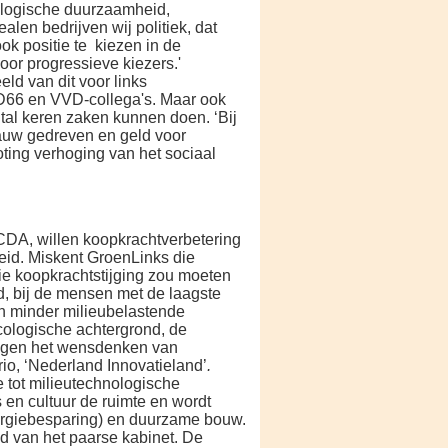
cologische duurzaamheid,
ealen bedrijven wij politiek, dat
ok positie te kiezen in de
voor progressieve kiezers.'
eld van dit voor links
l D66 en VVD-collega's. Maar ook
tal keren zaken kunnen doen. ‘Bij
nauw gedreven en geld voor
ting verhoging van het sociaal
 CDA, willen koopkrachtverbetering
eid. Miskent GroenLinks die
ie koopkrachtstijging zou moeten
, bij de mensen met de laagste
n minder milieubelastende
cologische achtergrond, de
wingen het wensdenken van
io, ‘Nederland Innovatieland’
.
e tot milieutechnologische
 en cultuur de ruimte en wordt
rgiebespa­ring) en duurzame bouw.
d van het paarse kabinet. De