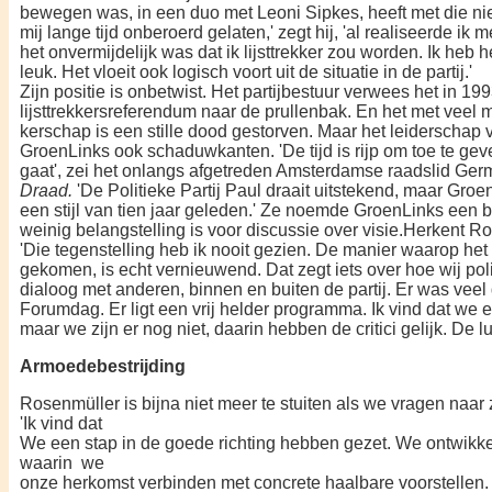
bewegen was, in een duo met Leoni Sipkes, heeft met die nie
mij lange tijd onberoerd gelaten,' zegt hij, 'al realiseerde ik 
het onvermij­delijk was dat ik lijsttrekker zou wor­den. Ik heb
leuk. Het vloeit ook logisch voort uit de situatie in de partij.'
Zijn positie is onbetwist. Het par­tijbestuur verwees het in 19
lijsttrekkersreferendum naar de prullenbak. En het met veel m
kerschap is een stille dood gestorven. Maar het leiderschap 
GroenLinks ook schaduwkanten. 'De tijd is rijp om toe te gev
gaat', zei het onlangs afgetreden Amsterdamse raadslid Ger
Draad.
'De Politieke Partij Paul draait uitste­kend, maar Groen
een stijl van tien jaar geleden.' Ze noemde GroenLinks een
weinig belangstelling is voor discussie over visie.Herkent R
'Die tegenstelling heb ik nooit gezien. De manier waarop het
gekomen, is echt vernieuwend. Dat zegt iets over hoe wij polit
dialoog met anderen, binnen en buiten de partij. Er was vee
Forumdag. Er ligt een vrij helder programma. Ik vind dat w
maar we zijn er nog niet, daarin hebben de critici ge­lijk. De 
Armoedebestrijding
Rosenmüller is bijna niet meer te stuiten als we vragen naar z
'Ik vind dat
We een stap in de goede richting hebben gezet. We ontwikkel
waarin we
onze herkomst verbinden met concrete haalbare
voorstellen