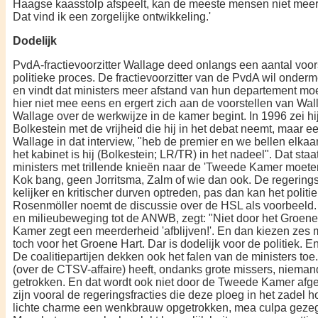
Haagse kaasstolp afspeelt, kan de meeste mensen niet meer b
Dat vind ik een zorgelijke ontwikkeling.'
Dodelijk
PvdA-fractievoorzitter Wallage deed onlangs een aantal voors
politieke pro­ces. De fractievoorzitter van de PvdA wil ond
en vindt dat ministers meer afstand van hun departement mo
hier niet mee eens en ergert zich aan de voorstel­len van Wal
Wallage over de werkwijze in de kamer begint. In 1996 zei h
Bolkestein met de vrijheid die hij in het debat neemt, maar ee
Wallage in dat interview, "heb de pre­mier en we bellen elkaa
het kabinet is hij (Bolkestein; LR/TR) in het nadeel". Dat staa
ministers met trillende knieën naar de 'Tweede Kamer moet
Kok bang, geen Jorritsma, Zalm of wie dan ook. De regerings
kelijker en kritischer durven optreden, pas dan kan het politie
Rosenmöller noemt de discussie over de HSL als voorbeeld. 'E
en milieu­beweging tot de ANWB, zegt: "Niet door het Groene
Kamer zegt een meerderheid 'afblijven!'. En dan kiezen zes m
toch voor het Groene Hart. Dar is dode­lijk voor de politiek. En
De coalitiepartijen dekken ook het falen van de ministers toe
(over de CTSV-affaire) heeft, ondanks grote missers, nieman
getrokken. En dat wordt ook niet door de Tweede Ka­mer afg
zijn vooral de rege­ringsfracties die deze ploeg in het za­del 
lichte charme een wenkbrauw opgetrokken, mea culpa gezeg