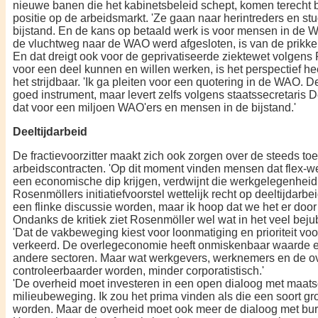
nieuwe banen die het kabinetsbeleid schept, komen terecht
positie op de ar­beidsmarkt. 'Ze gaan naar herin­treders en st
bijstand. En de kans op be­taald werk is voor mensen in de 
de vluchtweg naar de WAO werd afgesloten, is van de prikkel
En dat dreigt ook voor de geprivatiseer­de ziektewet volgens
voor een deel kunnen en willen werken, is het per­spectief heel
het strijdbaar. 'Ik ga plei­ten voor een quotering in de WAO. 
goed instrument, maar levert zelfs volgens staatssecretari
dat voor een miljoen WAO'ers en mensen in de bijstand.'
Deeltijdarbeid
De fractievoorzitter maakt zich ook zorgen over de steeds to
arbeidscontracten. 'Op dit moment vinden mensen dat flex-wer
een economische dip krijgen, ver­dwijnt die werkgelegenheid
Rosenmöllers initiatiefvoorstel wettelijk recht op deeltijdarbeid
een flinke discussie worden, maar ik hoop dat we het er door 
Ondanks de kritiek ziet Rosen­möller wel wat in het veel be
'Dat de vakbeweging kiest voor loonmati­ging en prioriteit voo
verkeerd. De over­legeconomie heeft onmiskenbaar waarde e
andere sectoren. Maar wat werkgevers, werknemers en de ov
controleerbaarder worden, minder corporatistisch.'
'De overheid moet investeren in een open dialoog met maatsc
milieube­weging. Ik zou het prima vinden als die een soort
worden. Maar de over­heid moet ook meer de dialoog met bu