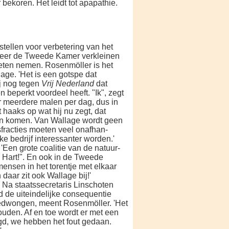
ekoren. Het leidt tot apapathie.
tellen voor verbetering van het
ermeer de Tweede Kamer verkleinen
eten nemen. Rosenmöller is het
lage. 'Het is een gotspe dat
ij nog tegen
Vrij Nederland
dat
n beperkt voordeel heeft. "Ik", zegt
r meerdere ma­len per dag, dus in
t haaks op wat hij nu zegt, dat
en komen. Van Wallage wordt geen
fracties moeten veel onafhan­
ke bedrijf interessanter worden.'
en gro­te coalitie van de natuur-
 Hart!". En ook in de Tweede
en­sen in het torentje met elkaar
 daar zit ook Wallage bij!'
. Na staats­secretaris Linschoten
d de uiteindelijke consequentie
edwongen, meent Rosen­möller. 'Het
houden. Af en toe wordt er met een
d, we hebben het fout gedaan.