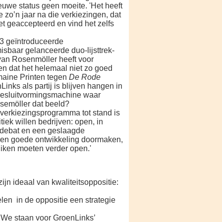
uwe status geen moeite. 'Het heeft
me zo’n jaar na die verkiezingen, dat
 het geaccepteerd en vind het zelfs
93 geïn­troduceerde
isbaar gelanceerde duo-lijsttrek­
van Rosen­möller heeft voor
en dat het helemaal niet zo goed
maine Printen tegen
De Rode
Links als partij is blijven hangen in
 besluitvormingsmachine waar
osemöller dat beeld?
 verkiezingsprogramma tot stand is
iek willen bedrijven: open, in
l debat en een geslaagde
e een goede ontwikkeling doormaken,
luiken moeten verder open.'
ijn ideaal van kwaliteitsoppositie:
en in de oppositie een strategie
. We staan voor GroenLinks’