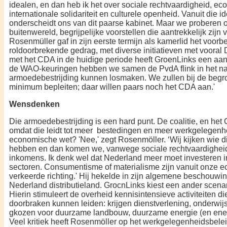
idealen, en dan heb ik het over sociale rechtvaardigheid, e
internationale solidariteit en culturele openheid. Vanuit die id
onderscheidt ons van dit paarse kabinet. Maar we proberen o
buitenwereld, begrijpelijke voorstellen die aantrekkelijk zijn 
Rosenmüller gaf in zijn eerste termijn als kamerlid het voorbe
roldoorbrekende gedrag, met diverse initiatieven met voora
met het
CDA in de huidige periode heeft GroenLinks een aan
de WAO-keuringen hebben we samen de PvdA flink
in het 
armoedebestrijding kunnen losmaken. We zullen bij de begro
minimum bepleiten; daar willen paars noch het CDA aan.'
Wensdenken
Die armoedebestrijding is een hard punt. De coalitie, en het
omdat die leidt tot meer bestedingen en meer werkgelegenh
economische wet? 'Nee,' zegt Rosenmöller. ‘Wij kijken wie d
hebben en dan komen we, vanwege sociale rechtvaardigheid
inkomens. Ik denk wel dat Nederland meer moet investeren i
sectoren. Consumentisme of materialisme zijn vanuit onze e
verkeerde richting.' Hij hekelde in zijn algemene beschou
Nederland distributieland. GrocnLinks kiest een ander scenar
Hierin stimuleert de overheid kennisintensieve activiteiten di
doorbraken kunnen leiden: krijgen dienstverlening, onderwijs
gkozen voor duurzame landbouw, duurzame energie (en ene
Veel kritiek heeft Rosenmöller op het werkgelegenheidsbelei