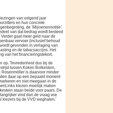
'
ezingen van volgend jaar
orzitters en hun concrete
egenbegroting. de
'Miijoenennotitie'.
wedeel van dat bedrag wordt besteed
. Verder gaat meer geld naar de
n­baar vervoer (inclusief behoud
wordt ge­vonden in verlaging van
sting en de tabacsaccijns. Het
g van het financieringstekort.
n op. Tevredenheid dus bij de
trijd tussen Koken Bolkestein,
 Rosenmöller is daarvoor min­der
orden daar op een bepaald moment
n markeren en niet meegaan in de
enLinks kiezen moeilijk maken
lkestein staan beide voor paars. De
elangrijker vind dan de vraag wie
l kiezers bij de VVD weg­halen.'