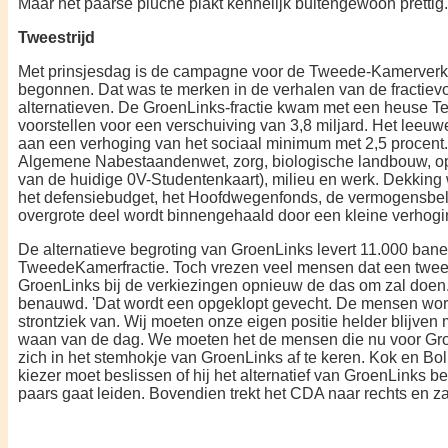
Maar het paarse pluche plakt kennelijk buitengewoon prettig.
Tweestrijd
Met prinsjesdag is de campagne voor de Tweede-Kamerverki
begonnen. Dat was te merken in de verhalen van de fractievo
alternatieven. De GroenLinks-fractie kwam met een heuse T
voorstel­len voor een verschuiving van 3,8 miljard. Het leeu
aan een verho­ging van het sociaal minimum met
2,5 procent
Algemene Nabestaandenwet, zorg, biologische landbouw, ope
van de huidige 0V-Studentenkaart), milieu en werk. Dekking 
het defensie­budget, het Hoofdwegenfonds, de vermogensbela
overgrote deel wordt bin­nengehaald door een kleine verho­gin
De alternatieve begroting van GroenLinks levert 11.000 bane
TweedeKamerfractie. Toch vrezen veel men­sen dat een twees
GroenLinks bij de ver­kiezingen opnieuw de das om zal
doen.
benauwd. 'Dat wordt een opge­klopt gevecht. De mensen w
stront­ziek van. Wij moeten onze eigen po­sitie helder blijve
waan van de dag. We moeten het de mensen die nu voor Gro
zich in het stemhokje van GroenLinks af te keren. Kok en Bo
kiezer moet beslissen of hij het alternatief van GroenLinks b
paars gaat leiden. Bovendien trekt het CDA naar rechts en za