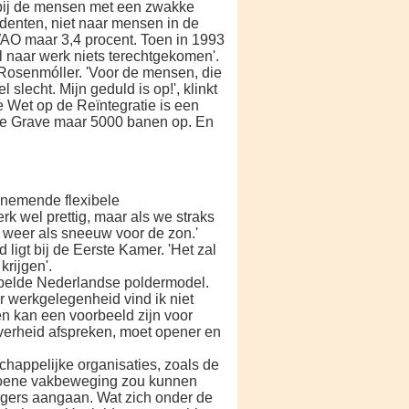
 bij de mensen met een zwakke
udenten, niet naar men­sen in de
WAO maar 3,4 procent. Toen in 1993
 naar werk niets terechtgekomen'.
 Rosenmóller. 'Voor de mensen, die
 slecht. Mijn geduld is op!', klinkt
De Wet op de Reïntegratie is een
s De Grave maar 5000 banen op. En
enemen­de flexibele
k wel prettig, maar als we straks
 weer als sneeuw voor de zon.'
 ligt bij de Eerste Ka­mer. 'Het zal
krijgen'.
jubelde Nederlandse poldermodel.
r werkgelegen­heid vind ik niet
n kan een voorbeeld zijn voor
er­heid afspreken, moet opener en
happe­lijke organisaties, zoals de
 groene vakbeweging zou kunnen
rgers aangaan. Wat zich onder de