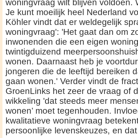
woningvraag wilt blijven voldoen. W
Je kunt moeilijk heel Nederland vo
Köhler vindt dat er weldegelijk spr
woning­vraag': 'Het gaat dan om zo
inwonenden die een eigen woning 
twintigdui­zend meerpersoonshuish
wonen. Daarnaast heb je voortdu
jongeren die de leeftijd bereiken da
gaan wonen.' Verder vindt de fract
GroenLinks het zeer de vraag of 
wikkeling 'dat steeds meer mensen
wonen’ moet tegenhou­den. Invloe
kwali­tatieve woningvraag betekent 
persoonlijke levenskeuzes, en dat 