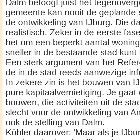
Dalm betoogt juist het tegenover­g
gemeente kan nooit de geplande s
de ont­wikkeling van IJburg. Die dat
realistisch. Zeker in de eerste fas
het om een beperkt aantal woninge
sneller in de bestaande stad kunt
Een sterk argument van het Refer
de in de stad reeds aanwezige infra
In zekere zin is het bouwen van IJ
pure kapitaalvernie­tiging. Je gaa
bou­wen, die activiteiten uit de stad
slecht voor de ont­wikkeling van A
ook de stelling van Dalm.
Köhler daarover: 'Maar als je IJ­b