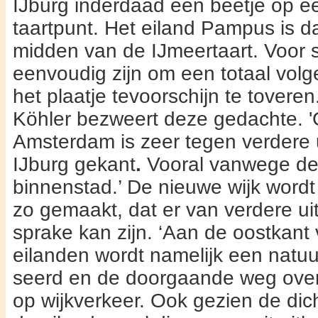
IJburg inderdaad een beetje op e
taartpunt. Het eiland Pampus is da
midden van de IJmeertaart. Voor sc
eenvoudig zijn om een totaal volge
het plaatje tevoor­schijn te toveren
Köhler bezweert deze gedachte. '
Amsterdam is zeer te­gen verdere 
IJburg gekant
.
Vooral vanwege de 
binnenstad.’ De nieuwe wijk wordt 
zo gemaakt, dat er van verdere ui
sprake kan zijn. ‘Aan de oostkant 
eilanden wordt
namelijk een natuu
seerd en de doorgaande weg over 
op wijkverkeer. Ook gezien de di