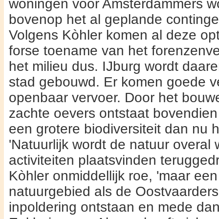
woningen voor Amsterdammers wo
bovenop het al geplande continge
Volgens Kòhler komen al deze op­
forse toename van het forenzenve
het milieu dus. IJburg wordt daaren
stad gebouwd. Er komen goede ve
openbaar vervoer. Door het bouw
zachte oevers ontstaat bovendie
een grotere biodiversiteit dan nu he
'Natuurlijk wordt de natuur overal
activiteiten plaats­vinden terugged
Kòhler onmiddellijk roe, 'maar een
natuurgebied als de Oostvaardersp
inpolde­ring ontstaan en mede dank