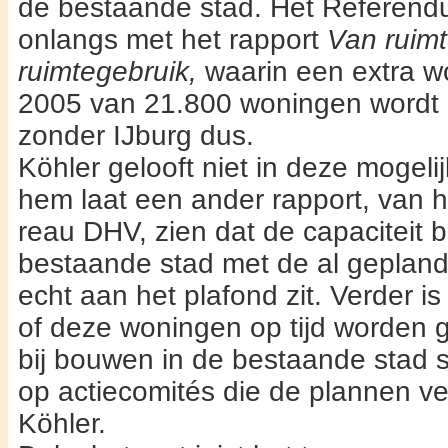
de bestaande stad. Het Referen
onlangs met het rap­port
Van ruim
ruimtege­bruik,
waarin een extra wo
2005 van 21.800 woningen wordt g
zonder IJ­burg dus.
Köhler gelooft niet in deze moge­l
hem laat een an­der rapport, van 
reau DHV, zien dat de capaciteit b
bestaande stad met de al ge­pla
echt aan het
plafond zit. Verder i
of deze woningen op tijd wor­den 
bij bouwen in de bestaande stad s
op actiecomités die de plannen ve
Köhler.