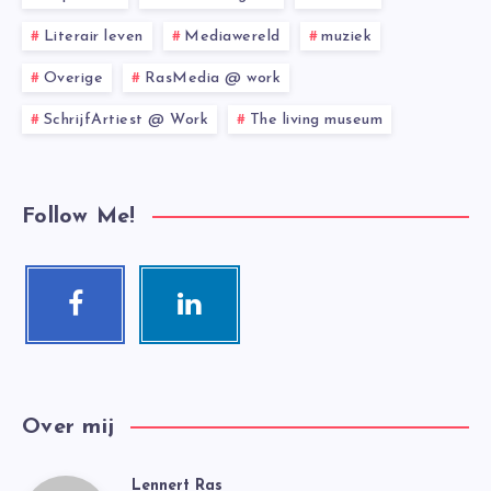
Literair leven
Mediawereld
muziek
Overige
RasMedia @ work
SchrijfArtiest @ Work
The living museum
Follow Me!
Facebook
Linkedin
Follow
Visit
me!
me!
Over mij
Lennert Ras