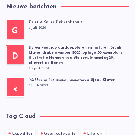
Nieuwe berichten
Grietje Keller Gekkenkennis
6 juli 2026
G
De eenvoudige aardappeleter, miniaturen, Sjaak
Klaver, druk november 2023, oplage 50 exemplaren,
D
illustratie Herman van Bleisem, Stemming29,
olieverf op linnen
2 april 2024
Wakker in het donker, miniaturen
, Sjaak Klaver
21 juli 2023
<
Tag Cloud
Exposities
Geen categorie
Literair