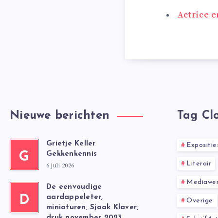
Actrice e
Nieuwe berichten
Tag Cl
Grietje Keller
Expositie
G
Gekkenkennis
Literair
6 juli 2026
Mediawer
De eenvoudige
D
aardappeleter,
Overige
miniaturen, Sjaak Klaver,
druk november 2023,