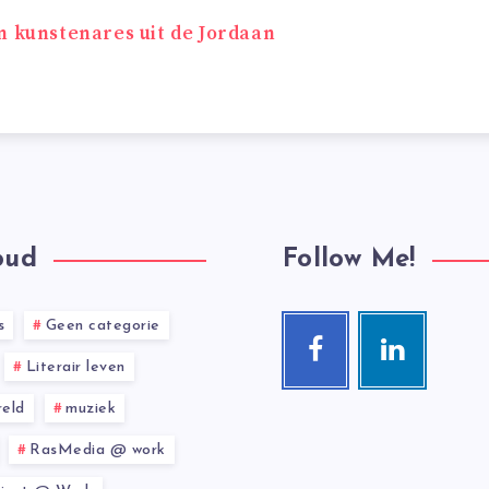
n kunstenares uit de Jordaan
oud
Follow Me!
s
Geen categorie
Facebook
Linkedin
Follow
Visit
Literair leven
me!
me!
eld
muziek
RasMedia @ work