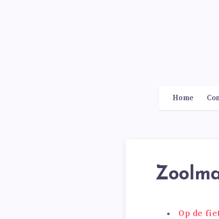
Home
Con
Zoolm
Op de fie