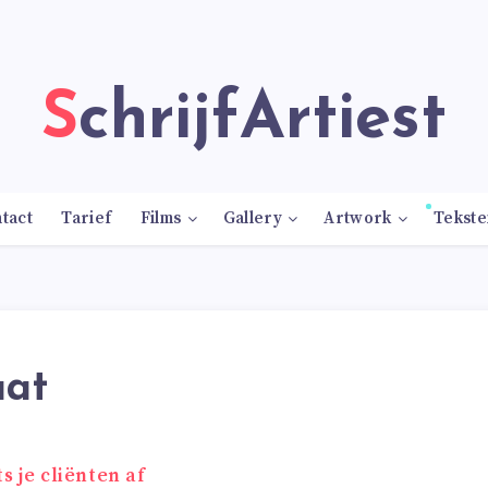
SchrijfArtiest
tact
Tarief
Films
Gallery
Artwork
Tekste
aat
ts je cliënten af