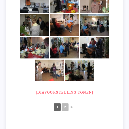
[DIAVOORSTELLING TONEN]
1
2
►