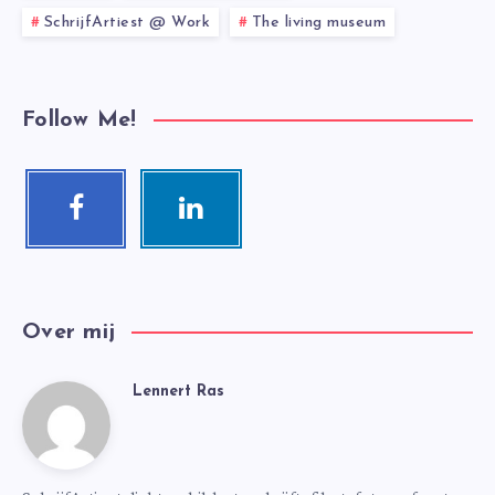
SchrijfArtiest @ Work
The living museum
Follow Me!
Facebook
Linkedin
Follow
Visit
me!
me!
Over mij
Lennert Ras
Lennert
Ras