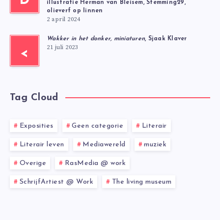
D
illustratie Herman van Bleisem, Stemming29,
olieverf op linnen
2 april 2024
Wakker in het donker, miniaturen
, Sjaak Klaver
21 juli 2023
<
Tag Cloud
Exposities
Geen categorie
Literair
Literair leven
Mediawereld
muziek
Overige
RasMedia @ work
SchrijfArtiest @ Work
The living museum