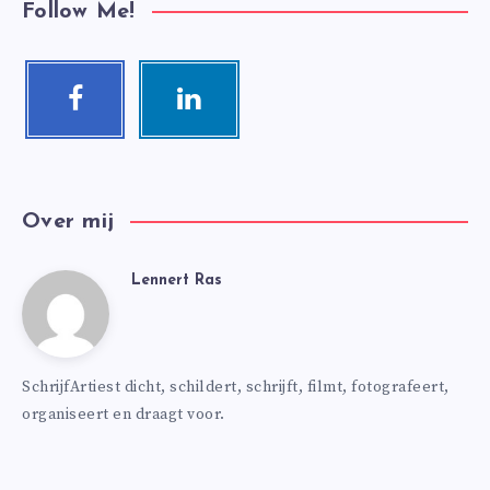
Follow Me!
Facebook
Linkedin
Follow
Visit
me!
me!
Over mij
Lennert Ras
Lennert
Ras
SchrijfArtiest dicht, schildert, schrijft, filmt, fotografeert,
organiseert en draagt voor.