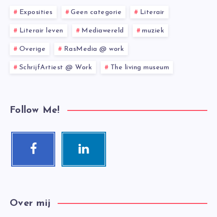
Exposities
Geen categorie
Literair
Literair leven
Mediawereld
muziek
Overige
RasMedia @ work
SchrijfArtiest @ Work
The living museum
Follow Me!
Facebook
Linkedin
Follow
Visit
me!
me!
Over mij